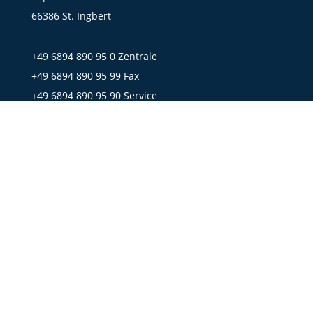
66386 St. Ingbert
+49 6894 890 95 0 Zentrale
+49 6894 890 95 99 Fax
+49 6894 890 95 90 Service
Mail:
office@mobil-mark.de
CONDITIONS GÉNÉRALES DE VENTE
DÉCLARATION SUR LA PROTECTION DES DONNÉES
MENTIONS LÉGALES