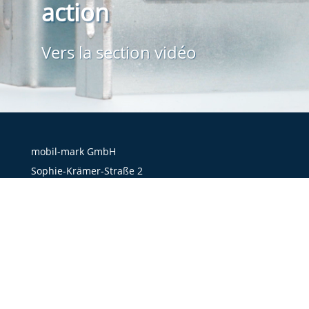
action
Vers la section vidéo
mobil-mark GmbH
Sophie-Krämer-Straße 2
66386 St. Ingbert
+49 6894 890 95 0 Zentrale
+49 6894 890 95 99 Fax
+49 6894 890 95 90 Service
Mail:
office@mobil-mark.de