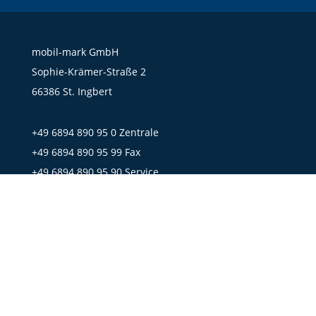
mobil-mark GmbH
Sophie-Krämer-Straße 2
66386 St. Ingbert
+49 6894 890 95 0 Zentrale
+49 6894 890 95 99 Fax
+49 6894 890 95 90 Service
Mail:
office@mobil-mark.de
CONDITIONS GÉNÉRALES DE VENTE
DÉCLARATION SUR LA PROTECTION DES DONNÉES
MENTIONS LÉGALES